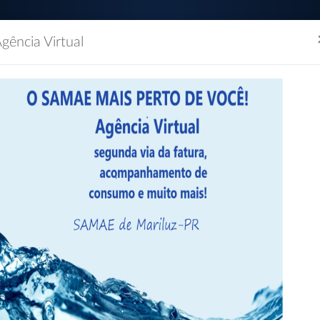
gência Virtual
(44) 3534-1154 / (44)
Segunda à Sexta das 0
dão
Empresas
Imprensa
Servidor
Contatos
INFORMATIVO
Convenio SICOOB