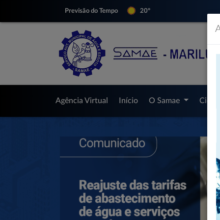
Previsão do Tempo
20º
A
Agência Virtual
Início
O Samae
Cida