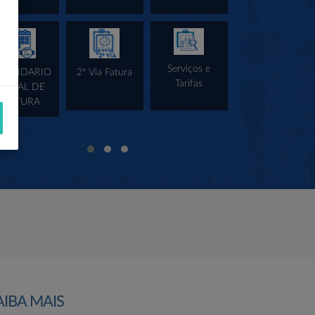
Serviços e
ALENDARIO
2ª Via Fatura
Tarifas
ANUAL DE
Falta de Água
LEITURA
Informativo:
AIBA MAIS