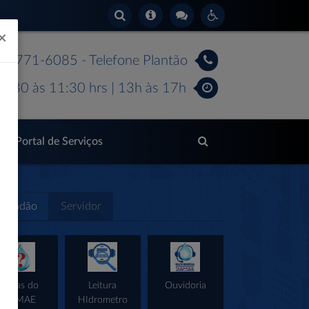
×
 99771-6085 - Telefone Plantão
7:30 às 11:30 hrs | 13h às 17h
Portal de Serviços
Cidadão
Servidor
Dicas do
Leitura
Ouvidoria
Portal da
SAMAE
HIdrometro
Transparência