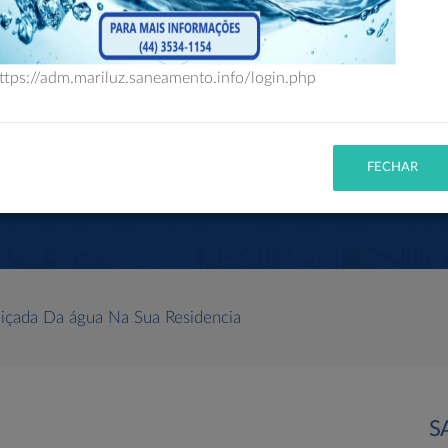
ONDE PAGAR SUAS FATURAS DE AGUA
ttps://adm.mariluz.saneamento.info/login.php
App SAMAE
C
FECHAR
VEJA MAIS
içada Da água Na Sua Residencia
S