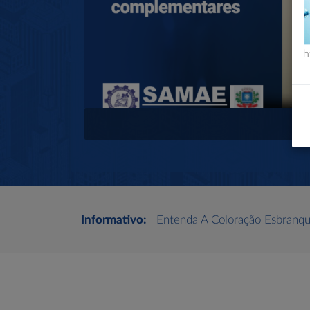
h
Informativo:
Entenda A Coloração Esbranqu