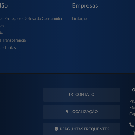
dão
Empresas
de Proteção e Defesa do Consumidor
Licitação
sos
ia
a Transparência
 e Tarifas
Lo
CONTATO
PR
Ma
LOCALIZAÇÃO
Ce
PERGUNTAS FREQUENTES
- 