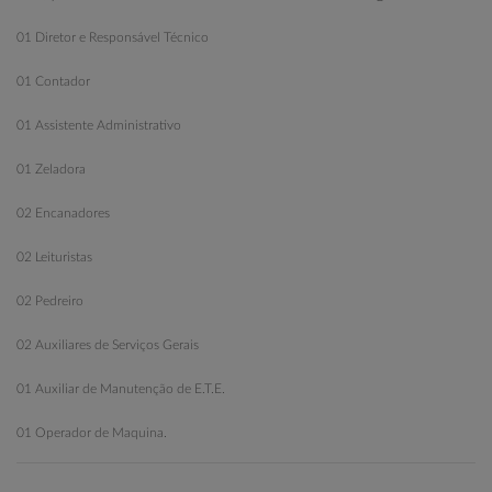
01 Diretor e Responsável Técnico
01 Contador
01 Assistente Administrativo
01 Zeladora
02 Encanadores
02 Leituristas
02 Pedreiro
02 Auxiliares de Serviços Gerais
01 Auxiliar de Manutenção de E.T.E.
01 Operador de Maquina.