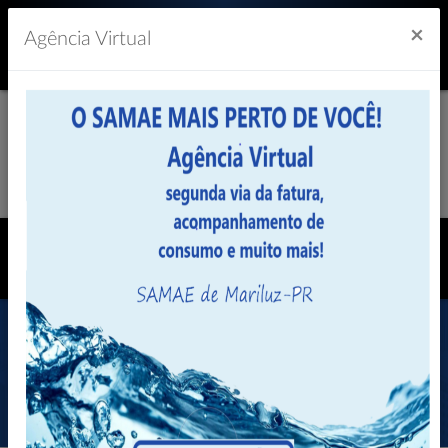
Previsão do Tempo
22º
×
Agência Virtual
História