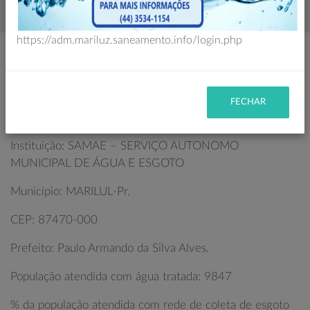
Home
História
https://adm.mariluz.saneamento.info/login.php
I D E N T I F I C A Ç Ã O
FECHAR
Instituição: SAMAE – SERVIÇO AUTONOMO
MUNICIPAL DE ÁGUA E ESGOTO
Município: MARILUL-Pr.
CEP: 87470-000
Prefeito: Paulo Armando da Silva Alves.
População atendida com água tratada: 9847
% da população atendida com rede de coleta de esgoto