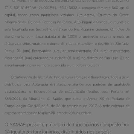
O Município de MARILUZ encontra-se localizado nas coordenadas 24° 0′
7″ S, 53° 8′ 45″ W -24.001944, -53.145833 a aproximadamente 560 km da
capital, tendo como municípios vizinhos, Umuarama, Cruzeiro do Oeste,
Moreira Sales, Goioerê, Formosa do Oeste, Alto Piquiri e Perobal, o município
esta localizada nas bacias hidrográficas do Rio Piquiri e Goioerê. O índice de
atendimento com água tratada é de 100% o perímetro urbana e mais as
chácaras e sítios rurais no entorno da cidade e também o distrito de São Luiz.
Possui 01 (um) Reservatório circular semi-enterrado, 01 (um) reservatórios
elevados 01 (um) enterrado na cidade, 01 (um) no distrito de São Luiz, 01 no
assentamento nossa senhora aparecida e um no bairro olaria.
O tratamento de água é do tipo simples cloração e fluoretação.
Toda a água
distribuída pela Autarquia é tratada, e atende aos padrões de qualidade
bacteriológica e físico-química de potabilidade fixados pela Portaria nº
888/2021 do Ministério da Saúde, que altera o Anexo XX da Portaria de
Consolidação GM/MS nº 5, de 28 de setembro de 2017.
A rede coletora de
esgotos sanitários de Mariluz-PR atende 90% da cidade
O SAMAE possui um quadro de funcionários composto por
14 (quatorze) funcionários, distribuídos nos cargos: