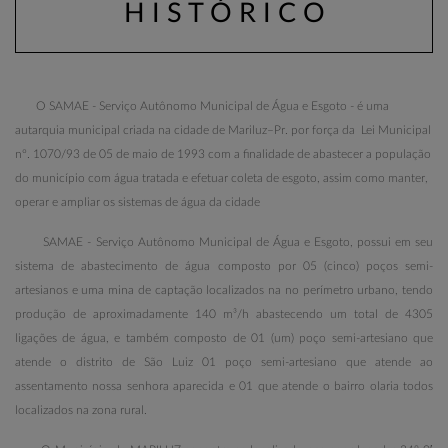
H I S T Ó R I C O
O SAMAE - Serviço Autônomo Municipal de Água e Esgoto - é uma
autarquia
municipal criada na cidade de Mariluz–Pr. por força da Lei Municipal
nº. 1070/93 de 05 de maio de 1993 com a finalidade de abastecer a população
do município com água tratada e efetuar coleta de esgoto, assim como manter,
operar e ampliar os sistemas de água da cidade
SAMAE - Serviço Autônomo Municipal de Água e Esgoto, possui em seu
sistema de abastecimento de água composto por 05 (cinco) poços semi-
artesianos e uma mina de captação localizados na no perímetro urbano, tendo
produção de aproximadamente 140 m³/h abastecendo um total de 4305
ligações de água, e também composto de 01 (um) poço semi-artesiano que
atende o distrito de São Luiz 01 poço semi-artesiano que atende ao
assentamento nossa senhora aparecida e 01 que atende o bairro olaria todos
localizados na zona rural.