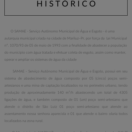
H I S T Ó R I C O
O SAMAE - Serviço Autônomo Municipal de Água e Esgoto - é uma
autarquia
municipal criada na cidade de Mariluz–Pr. por força da Lei Municipal
nº. 1070/93 de 05 de maio de 1993 com a finalidade de abastecer a população
do município com água tratada e efetuar coleta de esgoto, assim como manter,
operar e ampliar os sistemas de água da cidade
SAMAE - Serviço Autônomo Municipal de Água e Esgoto, possui em seu
sistema de abastecimento de água composto por 05 (cinco) poços semi-
artesianos e uma mina de captação localizados na no perímetro urbano, tendo
produção de aproximadamente 140 m³/h abastecendo um total de 4305
ligações de água, e também composto de 01 (um) poço semi-artesiano que
atende o distrito de São Luiz 01 poço semi-artesiano que atende ao
assentamento nossa senhora aparecida e 01 que atende o bairro olaria todos
localizados na zona rural.