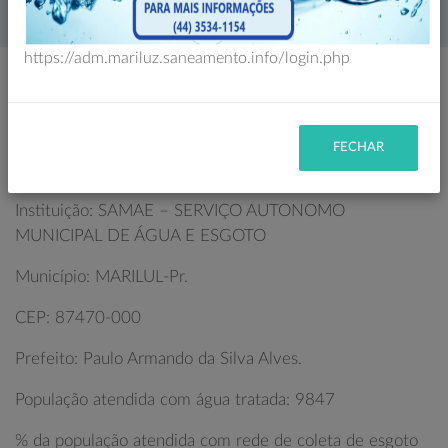
Home
História
https://adm.mariluz.saneamento.info/login.php
I D E N T I F I C A Ç Ã O
FECHAR
Instituição: SAMAE – SERVIÇO AUTONOMO
MUNICIPAL DE ÁGUA E ESGOTO
Município: MARILUL-Pr.
CEP: 87470-000
Prefeito: Paulo Armando da Silva Alves.
População atendida com água tratada: 9847
% da população atendida com rede de coleta de esgoto