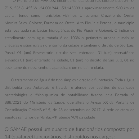
O Município de MARILUZ encontra-se localizado nas coordenadas 24° 0′
7″ S, 53° 8′ 45″ W -24.001944, -53.145833 a aproximadamente 560 km da
capital, tendo como municípios vizinhos, Umuarama, Cruzeiro do Oeste,
Moreira Sales, Goioerê, Formosa do Oeste, Alto Piquiri e Perobal, o município
esta localizada nas bacias hidrográficas do Rio Piquiri e Goioerê. O índice de
atendimento com água tratada é de 100% o perímetro urbana e mais as
chácaras e sítios rurais no entorno da cidade e também o distrito de São Luiz.
Possui 01 (um) Reservatório circular semi-enterrado, 01 (um) reservatórios
elevados 01 (um) enterrado na cidade, 01 (um) no distrito de São Luiz, 01 no
assentamento nossa senhora aparecida e um no bairro olaria.
O tratamento de água é do tipo simples cloração e fluoretação.
Toda a água
distribuída pela Autarquia é tratada, e atende aos padrões de qualidade
bacteriológica e físico-química de potabilidade fixados pela Portaria nº
888/2021 do Ministério da Saúde, que altera o Anexo XX da Portaria de
Consolidação GM/MS nº 5, de 28 de setembro de 2017.
A rede coletora de
esgotos sanitários de Mariluz-PR atende 90% da cidade
O SAMAE possui um quadro de funcionários composto por
14 (quatorze) funcionários, distribuídos nos cargos: