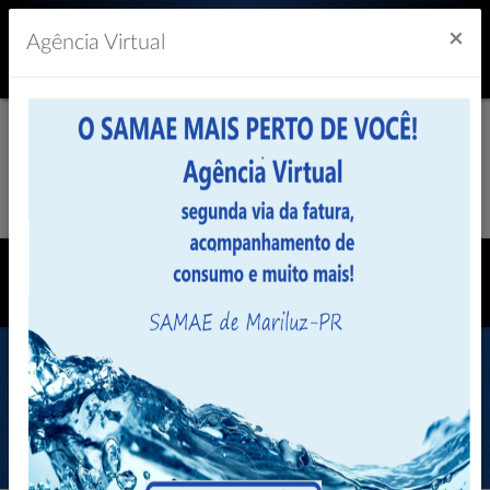
Previsão do Tempo
24º
×
Agência Virtual
História