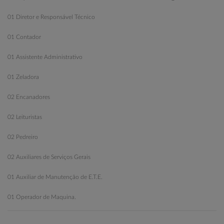
01 Diretor e Responsável Técnico
01 Contador
01 Assistente Administrativo
01 Zeladora
02 Encanadores
02 Leituristas
02 Pedreiro
02 Auxiliares de Serviços Gerais
01 Auxiliar de Manutenção de E.T.E.
01 Operador de Maquina.