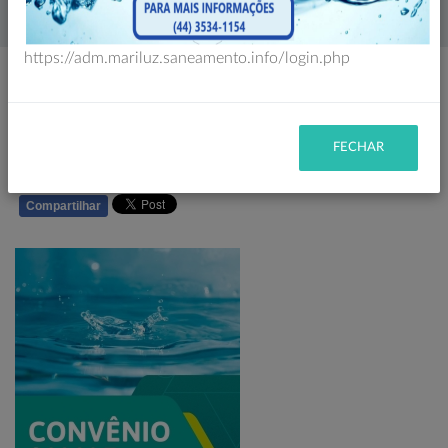
Home
Notícias
https://adm.mariluz.saneamento.info/login.php
Publicado em: 28/07/2023 14:16 | Fonte/Agência: SAMAE
Mariluz PR
FECHAR
Compartilhar
WHATSAPP