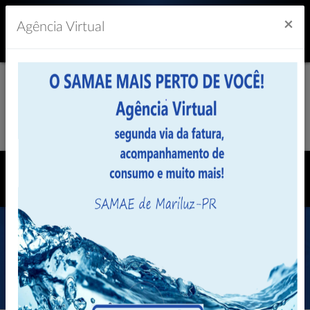
Previsão do Tempo
19º
×
Agência Virtual
Convenio SICOOB