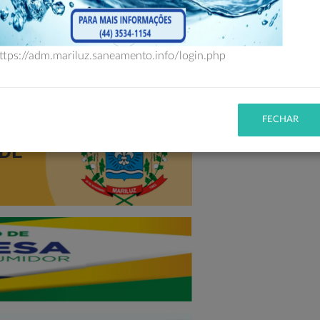
ttps://adm.mariluz.saneamento.info/login.php
FECHAR