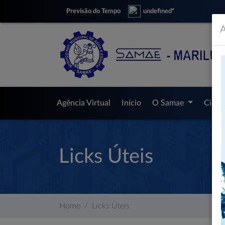
Previsão do Tempo
undefinedº
A
Agência Virtual
Início
O Samae
Cida
Licks Úteis
Home
Licks Úteis