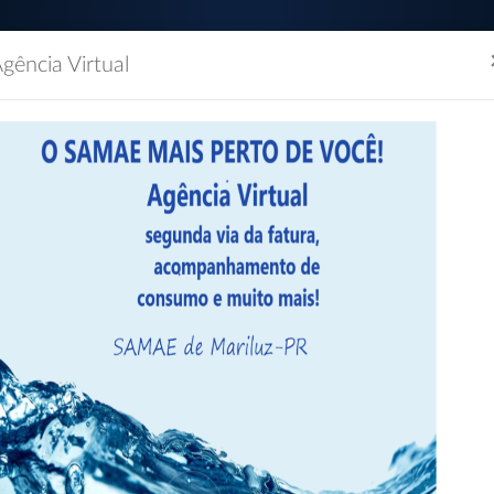
gência Virtual
(44) 3534-1154 / (44)
Segunda à Sexta das 0
dão
Empresas
Imprensa
Servidor
Contatos