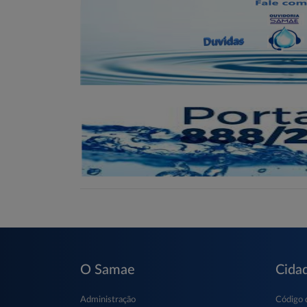
O Samae
Cida
Administração
Código 