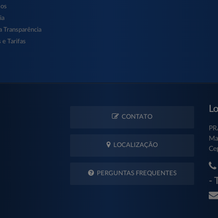
sos
ia
a Transparência
 e Tarifas
Lo
CONTATO
PR
Ma
LOCALIZAÇÃO
Ce
PERGUNTAS FREQUENTES
- 