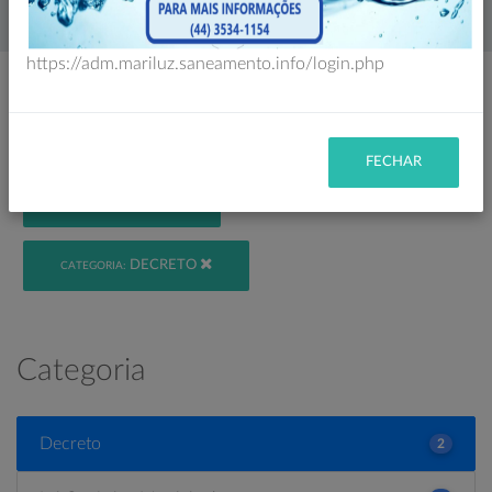
Home
Legislação
https://adm.mariluz.saneamento.info/login.php
Filtro
FECHAR
VIGENTE
STATUS:
DECRETO
CATEGORIA:
Categoria
Decreto
2