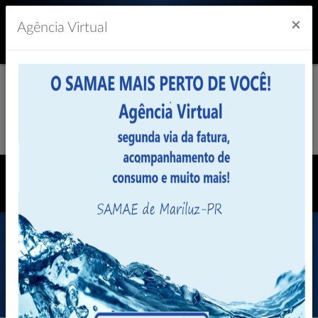
Previsão do Tempo
22º
×
Agência Virtual
Legislação