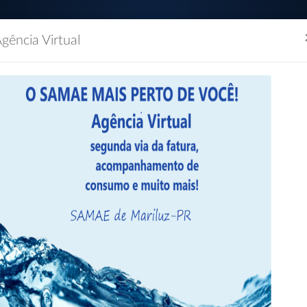
gência Virtual
(44) 3534-1154 / (44)
Segunda à Sexta das 0
dão
Empresas
Imprensa
Servidor
Contatos