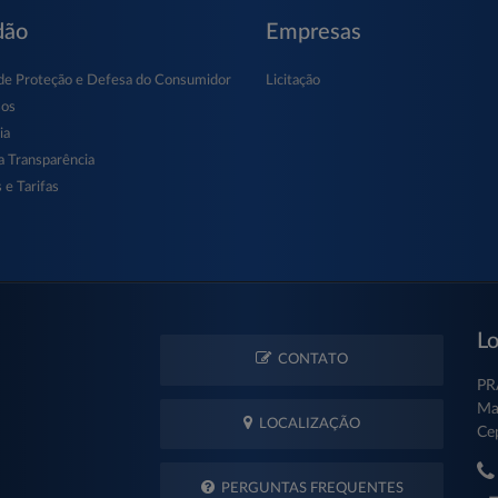
dão
Empresas
de Proteção e Defesa do Consumidor
Licitação
sos
ia
a Transparência
 e Tarifas
Lo
CONTATO
PR
Ma
LOCALIZAÇÃO
Ce
PERGUNTAS FREQUENTES