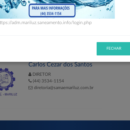
ttps://adm.mariluz.saneamento.info/login.php
RETORIA DO SAMAE
FECHAR
Carlos Cezar dos Santos
DIRETOR
(44) 3534-1154
diretoria@samaemariluz.com.br