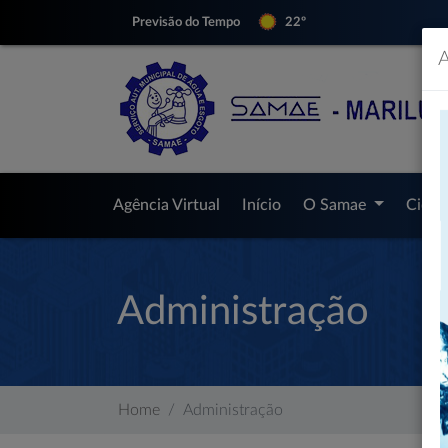
Previsão do Tempo
22º
A
Agência Virtual
Início
O Samae
Cida
Administração
Home
Administração