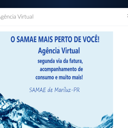
gência Virtual
(44) 3534-1154 / (44)
Segunda à Sexta das 0
dão
Empresas
Imprensa
Servidor
Contatos