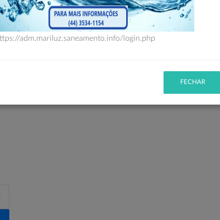
PESQUISA AVANÇADA
ttps://adm.mariluz.saneamento.info/login.php
Nenhum elemento encontrado.
FECHAR