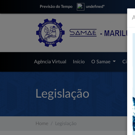
Previsão do Tempo
undefinedº
A
Agência Virtual
Início
O Samae
Cida
Legislação
Home
Legislação