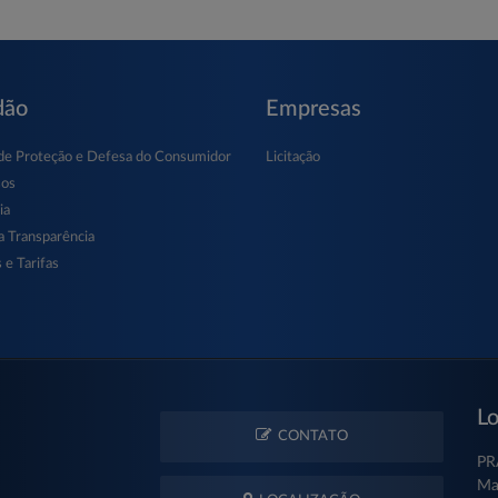
dão
Empresas
de Proteção e Defesa do Consumidor
Licitação
sos
ia
a Transparência
 e Tarifas
Lo
CONTATO
PR
Ma