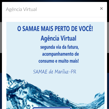
Previsão do Tempo
20º
×
Agência Virtual
Legislação