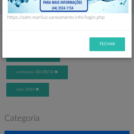
Home
Legislação
https://adm.mariluz.saneamento.info/login.php
Filtro
FECHAR
VIGENTE
STATUS:
DECRETO
CATEGORIA:
2023
ANO:
Categoria