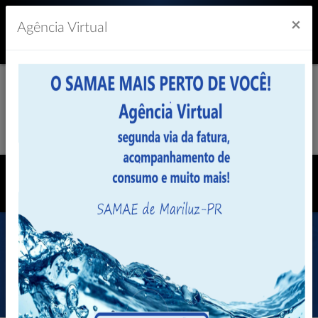
Previsão do Tempo
30º
×
Agência Virtual
Legislação