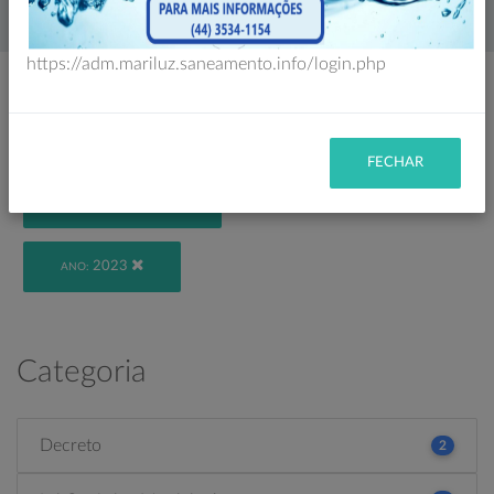
Home
Legislação
https://adm.mariluz.saneamento.info/login.php
Filtro
FECHAR
VIGENTE
STATUS:
2023
ANO:
Categoria
Decreto
2