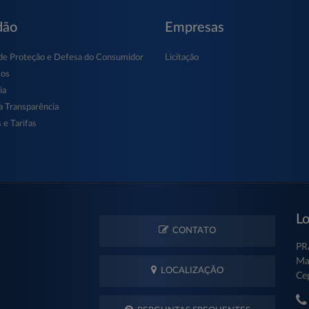
dão
Empresas
de Proteção e Defesa do Consumidor
Licitação
sos
ia
a Transparência
 e Tarifas
Lo
CONTATO
PR
Ma
LOCALIZAÇÃO
Ce