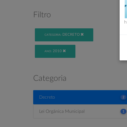
Filtro
h
DECRETO
CATEGORIA:
2010
ANO:
Categoria
Decreto
2
Lei Orgânica Municipal
1