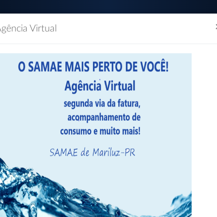
gência Virtual
(44) 3534-1154 / (44)
Segunda à Sexta das 0
dão
Empresas
Imprensa
Servidor
Contatos