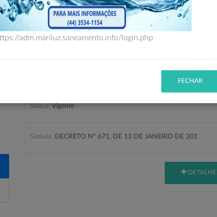
PESQUISA AVANÇADA
ttps://adm.mariluz.saneamento.info/login.php
Decreto 671/2010
FECHAR
Status:
Vigente
Súmula:
DECRETO Nº 671, DE 13 DE JANEIRO DE 201
DETALHE