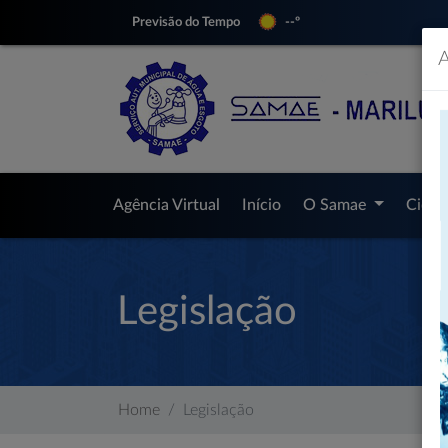
Previsão do Tempo
--º
A
Agência Virtual
Início
O Samae
Cida
Legislação
Home
Legislação